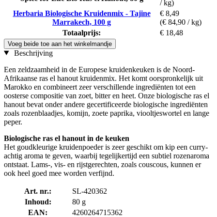
/ kg)
Herbaria Biologische Kruidenmix - Tajine
€ 8,49
Marrakech, 100 g
(€ 84,90 / kg)
Totaalprijs:
€ 18,48
Voeg beide toe aan het winkelmandje
Beschrijving
Een zeldzaamheid in de Europese kruidenkeuken is de Noord-
Afrikaanse ras el hanout kruidenmix. Het komt oorspronkelijk uit
Marokko en combineert zeer verschillende ingrediënten tot een
oosterse compositie van zoet, bitter en heet. Onze biologische ras el
hanout bevat onder andere gecertificeerde biologische ingrediënten
zoals rozenblaadjes, komijn, zoete paprika, viooltjeswortel en lange
peper.
Biologische ras el hanout in de keuken
Het goudkleurige kruidenpoeder is zeer geschikt om kip een curry-
achtig aroma te geven, waarbij tegelijkertijd een subtiel rozenaroma
ontstaat. Lams-, vis- en rijstgerechten, zoals couscous, kunnen er
ook heel goed mee worden verfijnd.
Art. nr.:
SL-420362
Inhoud:
80 g
EAN:
4260264715362