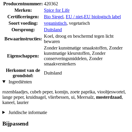
Producentnummer:
420362
Merken:
Spice for Life
Certificeringen:
Bio Siegel
,
EU / niet-EU biologisch label
Soort voeding:
veganistisch
, vegetarisch
Oorsprong:
Duitsland
Koel, droog en beschermd tegen licht
Bewaarinstructies:
bewaren
Zonder kunstmatige smaakstoffen, Zonder
kunstmatige kleurstoffen, Zonder
Eigenschappen:
conserveringsmiddelen, Zonder
smaakversterkers
Herkomst van de
Duitsland
grondstof:
Ingrediënten
rozenblaadjes, cubeb peper, komijn, zoete paprika, viooltjeswortel,
lange peper, kruidnagel, vlierbessen, ui, Meersalz,
mosterdzaad
,
kaneel, laurier
Juridische informatie
Bijpassend