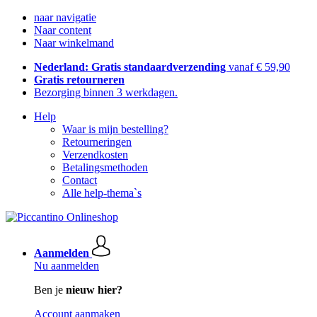
naar navigatie
Naar content
Naar winkelmand
Nederland: Gratis standaardverzending
vanaf € 59,90
Gratis retourneren
Bezorging binnen 3 werkdagen.
Help
Waar is mijn bestelling?
Retourneringen
Verzendkosten
Betalingsmethoden
Contact
Alle help-thema`s
Aanmelden
Nu aanmelden
Ben je
nieuw hier?
Account aanmaken