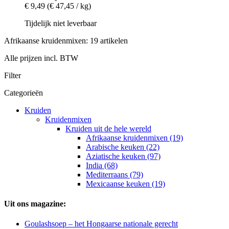
€ 9,49
(€ 47,45 / kg)
Tijdelijk niet leverbaar
Afrikaanse kruidenmixen: 19 artikelen
Alle prijzen incl. BTW
Filter
Categorieën
Kruiden
Kruidenmixen
Kruiden uit de hele wereld
Afrikaanse kruidenmixen (19)
Arabische keuken (22)
Aziatische keuken (97)
India (68)
Mediterraans (79)
Mexicaanse keuken (19)
Uit ons magazine:
Goulashsoep – het Hongaarse nationale gerecht