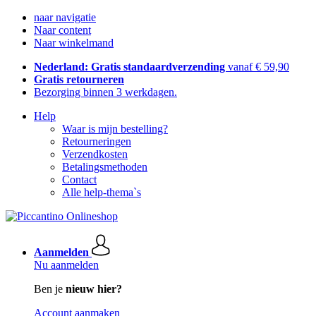
naar navigatie
Naar content
Naar winkelmand
Nederland: Gratis standaardverzending
vanaf € 59,90
Gratis retourneren
Bezorging binnen 3 werkdagen.
Help
Waar is mijn bestelling?
Retourneringen
Verzendkosten
Betalingsmethoden
Contact
Alle help-thema`s
Aanmelden
Nu aanmelden
Ben je
nieuw hier?
Account aanmaken