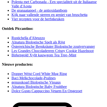
Polenta met Carbonada - Een specialiteit uit de Italiaanse
Valle d'Aosta
De granaatappel - de antioxidantbom
Kijk naar vallende sterren en geniet van bruschetta
Vier recepten voor de herfstkeuken
Ontdek Piccantino:
Rustichella d'Abruzzo
Alnatura Biologische Spelt als Rijst
Österreichische Bergkräuter Biologische zoutvervanger
Les Grandes Chocoladereep Crispy Cookie Hazelnoot
Birkengold Xylit kauwgom Tea Tree–Mint
Nieuwe producten:
Dopper Wrist Cord White Mug Ring
Baci Melkchocolade-Pralines
genusskoarl Biologische Vissaus
Alnatura Biologische Baby Fruitthee
Dolce Gusto Cappuccino Vetarm En Ongezoet