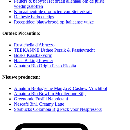
Peuters & baby's: Het draait allemaal om de juiste
voedingsstoffen
Klimaatneutrale producten van Steirerkraft
De beste barbecuetips
Receptidee: blauwbrood op Italiaanse wijze
Ontdek Piccantino:
Rustichella d'Abruzzo
TEEKANNE IJsthee Perzik & Passievrucht
Boska Kaasbakvorm
Haas Baking Powder
Alnatura Bio Origin Pesto Ricotta
Nieuwe producten:
Alnatura Biologische Mango & Cashew Vruchtbol
Alnatura Bio Bowl In Mediterrane Stijl
Greenomic Fusilli Napoletani
Nescafé 3in1 Creamy Latte
Starbucks Colombia Big Pack voor Nespresso®