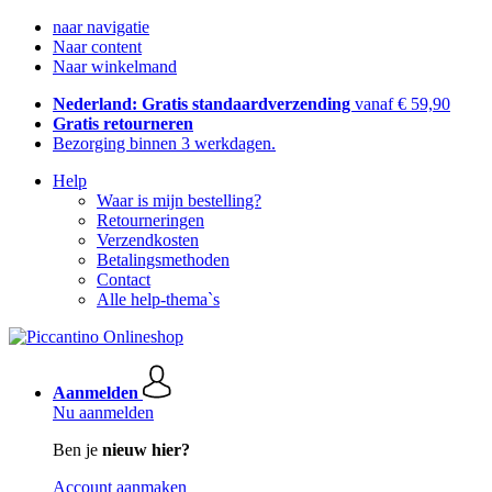
naar navigatie
Naar content
Naar winkelmand
Nederland: Gratis standaardverzending
vanaf € 59,90
Gratis retourneren
Bezorging binnen 3 werkdagen.
Help
Waar is mijn bestelling?
Retourneringen
Verzendkosten
Betalingsmethoden
Contact
Alle help-thema`s
Aanmelden
Nu aanmelden
Ben je
nieuw hier?
Account aanmaken