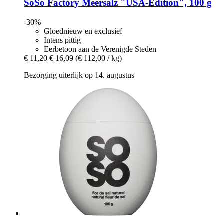
SoSo Factory
Meersalz "USA-​Edition", 100 g
-30%
Gloednieuw en exclusief
Intens pittig
Eerbetoon aan de Verenigde Steden
€ 11,20
€ 16,09
(€ 112,00 / kg)
Bezorging uiterlijk op 14. augustus