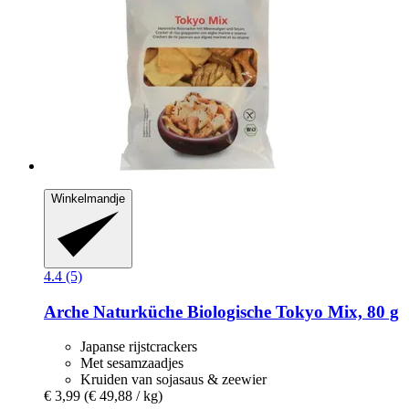
Winkelmandje
4.4 (5)
Arche Naturküche
Biologische Tokyo Mix, 80 g
Japanse rijstcrackers
Met sesamzaadjes
Kruiden van sojasaus & zeewier
€ 3,99
(€ 49,88 / kg)