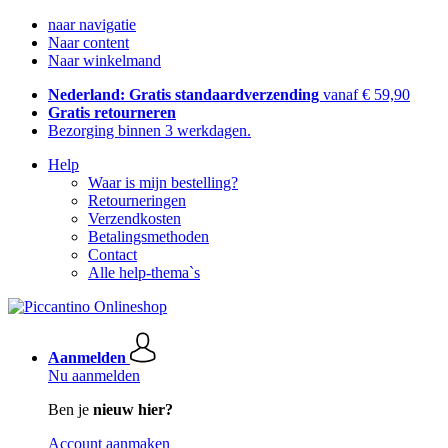
naar navigatie
Naar content
Naar winkelmand
Nederland: Gratis standaardverzending
vanaf € 59,90
Gratis retourneren
Bezorging binnen 3 werkdagen.
Help
Waar is mijn bestelling?
Retourneringen
Verzendkosten
Betalingsmethoden
Contact
Alle help-thema`s
Aanmelden
Nu aanmelden
Ben je
nieuw hier?
Account aanmaken