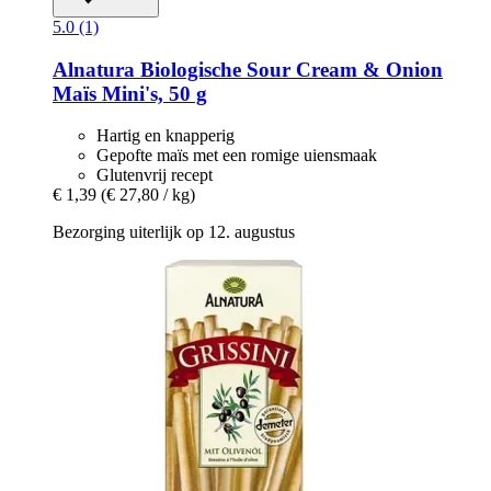
5.0 (1)
Alnatura
Biologische Sour Cream & Onion
Maïs Mini's, 50 g
Hartig en knapperig
Gepofte maïs met een romige uiensmaak
Glutenvrij recept
€ 1,39
(€ 27,80 / kg)
Bezorging uiterlijk op 12. augustus