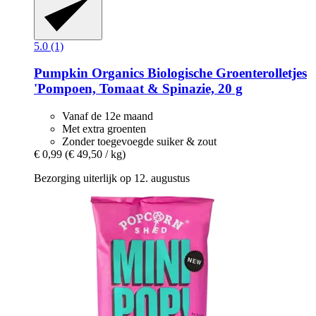
5.0 (1)
Pumpkin Organics
Biologische Groenterolletjes
'Pompoen, Tomaat & Spinazie, 20 g
Vanaf de 12e maand
Met extra groenten
Zonder toegevoegde suiker & zout
€ 0,99
(€ 49,50 / kg)
Bezorging uiterlijk op 12. augustus