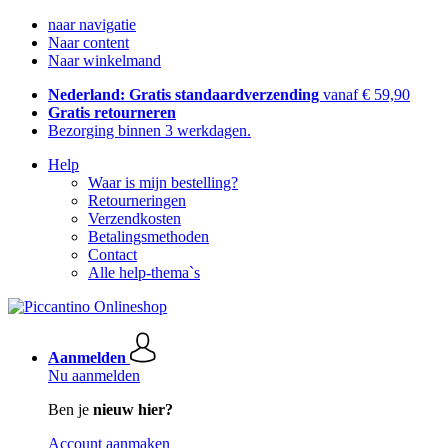
naar navigatie
Naar content
Naar winkelmand
Nederland: Gratis standaardverzending
vanaf € 59,90
Gratis retourneren
Bezorging binnen 3 werkdagen.
Help
Waar is mijn bestelling?
Retourneringen
Verzendkosten
Betalingsmethoden
Contact
Alle help-thema`s
Aanmelden
Nu aanmelden
Ben je
nieuw hier?
Account aanmaken