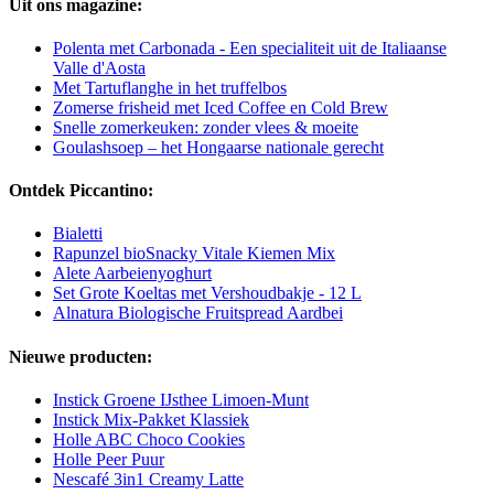
Uit ons magazine:
Polenta met Carbonada - Een specialiteit uit de Italiaanse
Valle d'Aosta
Met Tartuflanghe in het truffelbos
Zomerse frisheid met Iced Coffee en Cold Brew
Snelle zomerkeuken: zonder vlees & moeite
Goulashsoep – het Hongaarse nationale gerecht
Ontdek Piccantino:
Bialetti
Rapunzel bioSnacky Vitale Kiemen Mix
Alete Aarbeienyoghurt
Set Grote Koeltas met Vershoudbakje - 12 L
Alnatura Biologische Fruitspread Aardbei
Nieuwe producten:
Instick Groene IJsthee Limoen-Munt
Instick Mix-Pakket Klassiek
Holle ABC Choco Cookies
Holle Peer Puur
Nescafé 3in1 Creamy Latte