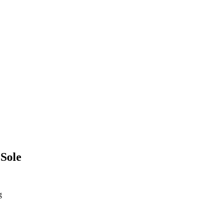
Sole
g