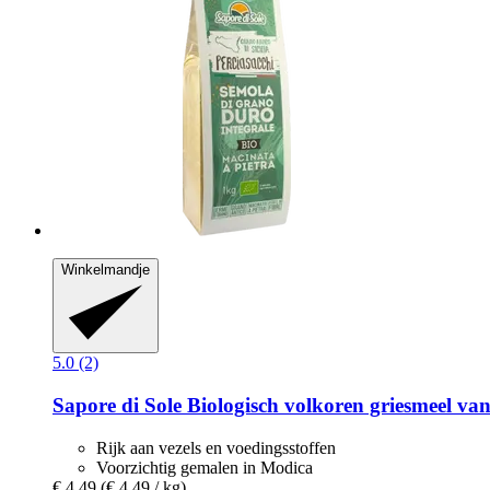
Winkelmandje
5.0 (2)
Sapore di Sole
Biologisch volkoren griesmeel van 
Rijk aan vezels en voedingsstoffen
Voorzichtig gemalen in Modica
€ 4,49
(€ 4,49 / kg)