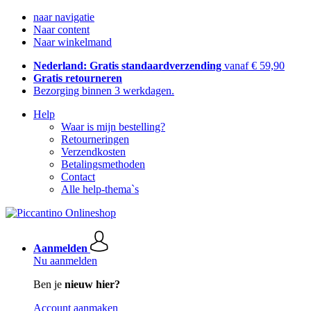
naar navigatie
Naar content
Naar winkelmand
Nederland: Gratis standaardverzending
vanaf € 59,90
Gratis retourneren
Bezorging binnen 3 werkdagen.
Help
Waar is mijn bestelling?
Retourneringen
Verzendkosten
Betalingsmethoden
Contact
Alle help-thema`s
Aanmelden
Nu aanmelden
Ben je
nieuw hier?
Account aanmaken