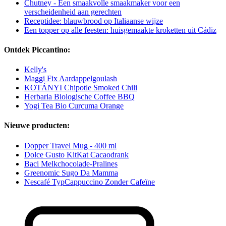
Chutney - Een smaakvolle smaakmaker voor een
verscheidenheid aan gerechten
Receptidee: blauwbrood op Italiaanse wijze
Een topper op alle feesten: huisgemaakte kroketten uit Cádiz
Ontdek Piccantino:
Kelly's
Maggi Fix Aardappelgoulash
KOTÁNYI Chipotle Smoked Chili
Herbaria Biologische Coffee BBQ
Yogi Tea Bio Curcuma Orange
Nieuwe producten:
Dopper Travel Mug - 400 ml
Dolce Gusto KitKat Cacaodrank
Baci Melkchocolade-Pralines
Greenomic Sugo Da Mamma
Nescafé TypCappuccino Zonder Cafeïne