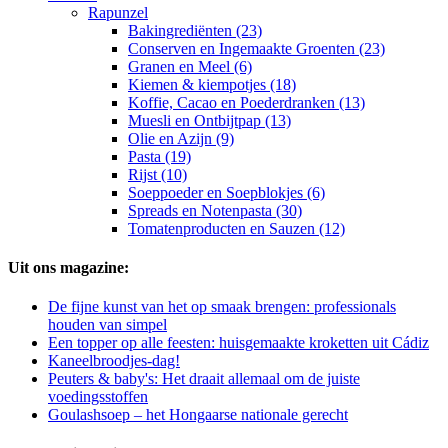
Rapunzel
Bakingrediënten (23)
Conserven en Ingemaakte Groenten (23)
Granen en Meel (6)
Kiemen & kiempotjes (18)
Koffie, Cacao en Poederdranken (13)
Muesli en Ontbijtpap (13)
Olie en Azijn (9)
Pasta (19)
Rijst (10)
Soeppoeder en Soepblokjes (6)
Spreads en Notenpasta (30)
Tomatenproducten en Sauzen (12)
Uit ons magazine:
De fijne kunst van het op smaak brengen: professionals
houden van simpel
Een topper op alle feesten: huisgemaakte kroketten uit Cádiz
Kaneelbroodjes-dag!
Peuters & baby's: Het draait allemaal om de juiste
voedingsstoffen
Goulashsoep – het Hongaarse nationale gerecht