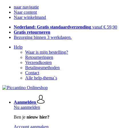
naar navigatie
Naar content
Naar winkelmand
Nederland: Gratis standaardverzending
vanaf € 59,90
Gratis retourneren
Bezorging binnen 3 werkdagen.
Help
Waar is mijn bestelling?
Retourneringen
Verzendkosten
Betalingsmethoden
Contact
Alle help-thema`s
Aanmelden
Nu aanmelden
Ben je
nieuw hier?
Account aanmaken