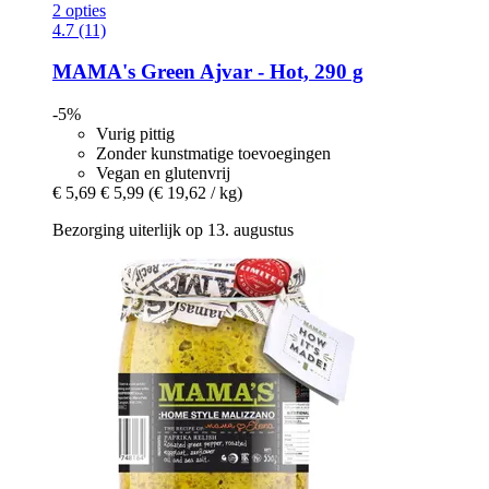
2 opties
4.7 (11)
MAMA's
Green Ajvar -​ Hot, 290 g
-5%
Vurig pittig
Zonder kunstmatige toevoegingen
Vegan en glutenvrij
€ 5,69
€ 5,99
(€ 19,62 / kg)
Bezorging uiterlijk op 13. augustus