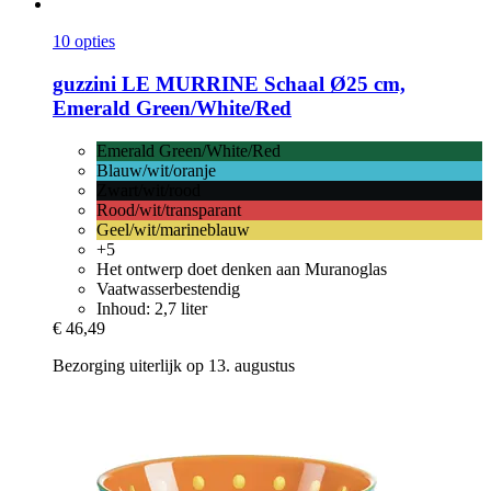
10 opties
guzzini
LE MURRINE Schaal Ø25 cm,
Emerald Green/White/Red
Emerald Green/White/Red
Blauw/wit/oranje
Zwart/wit/rood
Rood/wit/transparant
Geel/wit/marineblauw
+5
Het ontwerp doet denken aan Muranoglas
Vaatwasserbestendig
Inhoud: 2,7 liter
€ 46,49
Bezorging uiterlijk op 13. augustus