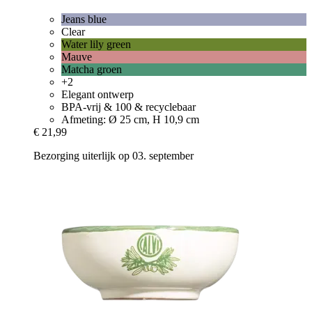
Jeans blue
Clear
Water lily green
Mauve
Matcha groen
+2
Elegant ontwerp
BPA-vrij & 100 & recyclebaar
Afmeting: Ø 25 cm, H 10,9 cm
€ 21,99
Bezorging uiterlijk op 03. september