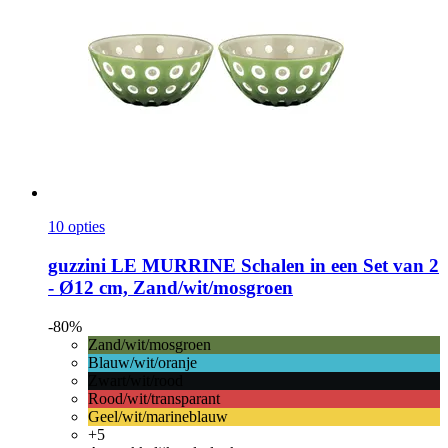
10 opties
guzzini
LE MURRINE Schalen in een Set van 2
-​ Ø12 cm, Zand/wit/mosgroen
-80%
Zand/wit/mosgroen
Blauw/wit/oranje
Zwart/wit/rood
Rood/wit/transparant
Geel/wit/marineblauw
+5