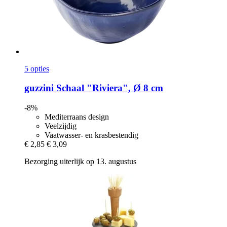
5 opties
guzzini
Schaal "Riviera", Ø 8 cm
-8%
Mediterraans design
Veelzijdig
Vaatwasser- en krasbestendig
€ 2,85
€ 3,09
Bezorging uiterlijk op 13. augustus