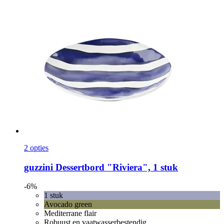
2 opties
guzzini
Dessertbord "Riviera", 1 stuk
-6%
1 stuk
Avocado green
Mediterrane flair
Robuust en vaatwasserbestendig