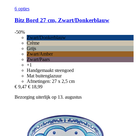
6 opties
Bitz
Bord 27 cm, Zwart/Donkerblauw
-50%
Zwart/Donkerblauw
Crème
Grijs
Zwart/Amber
Zwart/Paars
+1
Handgemaakt steengoed
Mat buitenglazuur
Afmetingen: 27 x 2,5 cm
€ 9,47
€ 18,99
Bezorging uiterlijk op 13. augustus