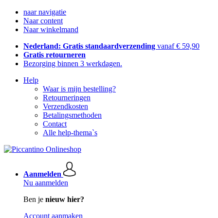
naar navigatie
Naar content
Naar winkelmand
Nederland: Gratis standaardverzending
vanaf € 59,90
Gratis retourneren
Bezorging binnen 3 werkdagen.
Help
Waar is mijn bestelling?
Retourneringen
Verzendkosten
Betalingsmethoden
Contact
Alle help-thema`s
Aanmelden
Nu aanmelden
Ben je
nieuw hier?
Account aanmaken