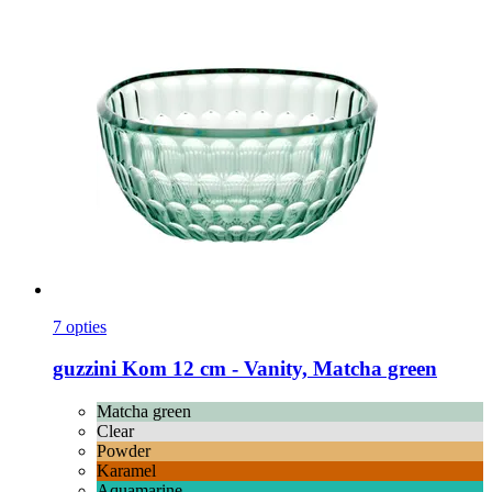
7 opties
guzzini
Kom 12 cm -​ Vanity, Matcha green
Matcha green
Clear
Powder
Karamel
Aquamarine