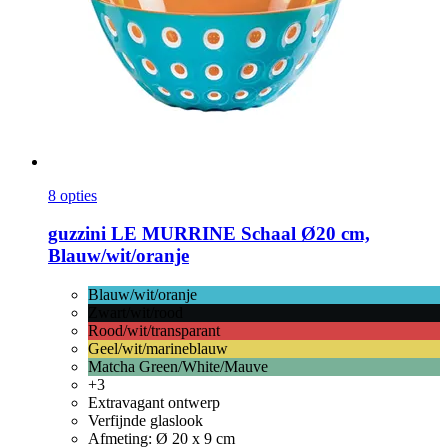
8 opties
guzzini
LE MURRINE Schaal Ø20 cm,
Blauw/wit/oranje
Blauw/wit/oranje
Zwart/wit/rood
Rood/wit/transparant
Geel/wit/marineblauw
Matcha Green/White/Mauve
+3
Extravagant ontwerp
Verfijnde glaslook
Afmeting: Ø 20 x 9 cm