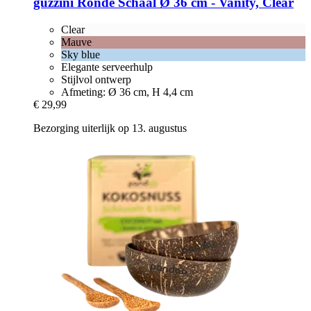
guzzini
Ronde Schaal Ø 36 cm -​ Vanity, Clear
Clear
Mauve
Sky blue
Elegante serveerhulp
Stijlvol ontwerp
Afmeting: Ø 36 cm, H 4,4 cm
€ 29,99
Bezorging uiterlijk op 13. augustus