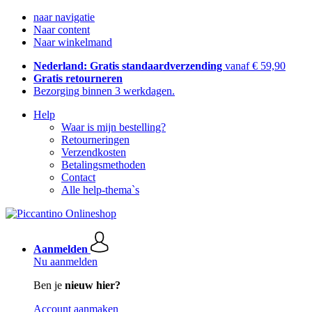
naar navigatie
Naar content
Naar winkelmand
Nederland: Gratis standaardverzending
vanaf € 59,90
Gratis retourneren
Bezorging binnen 3 werkdagen.
Help
Waar is mijn bestelling?
Retourneringen
Verzendkosten
Betalingsmethoden
Contact
Alle help-thema`s
Aanmelden
Nu aanmelden
Ben je
nieuw hier?
Account aanmaken