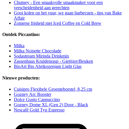
Chutney - Een smaakvolle smaakmaker voor een
verscheidenheid aan gerechten
Gooi kolen op het vuur, we gaan barbecuen - tips van Bake
Affair
Zomerse frisheid met Iced Coffee en Cold Brew
Ontdek Piccantino:
Milka
Milka Noisette Chocolade
Sodastream Mirinda Drinkmix
Zassenhaus Kruidenrasp - Gietijzer/Beuken
BioArt Bio Abrikozenjam Light Glas
Nieuwe producten:
Cuisipro Flexibele Groenteborstel, 8,25 cm
Gozney Arc Booster
Dolce Gusto Cappuccino
Gozney Dome XL (Gen 2) Door - Black
Nescafé Gold Typ Espresso