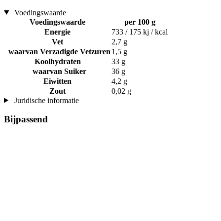
Voedingswaarde
Voedingswaarde
per 100 g
Energie
733 / 175 kj / kcal
Vet
2,7 g
waarvan Verzadigde Vetzuren
1,5 g
Koolhydraten
33 g
waarvan Suiker
36 g
Eiwitten
4,2 g
Zout
0,02 g
Juridische informatie
Bijpassend