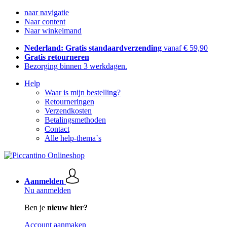
naar navigatie
Naar content
Naar winkelmand
Nederland: Gratis standaardverzending
vanaf € 59,90
Gratis retourneren
Bezorging binnen 3 werkdagen.
Help
Waar is mijn bestelling?
Retourneringen
Verzendkosten
Betalingsmethoden
Contact
Alle help-thema`s
Aanmelden
Nu aanmelden
Ben je
nieuw hier?
Account aanmaken