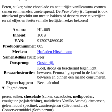
Peren, suiker, witte chocolade en natuurlijke vanillearoma vormen
samen een hemelse, zoete spread. De
Pear Fairy fruitspread
is ook
uitstekend geschikt om mee te bakken of desserts mee te verrijken
en zal elfjes en feeën van alle leeftijden zeker bekoren!
Art. nr.:
HL-005
Inhoud:
160 g
EAN:
9120074860049
Producentnummer:
005
Merken:
Hofladen Hirschmann
Samenstelling fruit:
Peer
Oorsprong:
Oostenrijk
Koel, droog en beschermd tegen licht
Bewaarinstructies:
bewaren, Eenmaal geopend in de koelkast
bewaren en binnen een maand consumeren.
Eigenschappen:
Bevat alcohol
Ingrediënten
peren, suiker,
chocolade
(suiker, cacaoboter,
melkpoeder
,
emulgator (
sojalecithine
), natürliches Vanille-Aroma), citroensap,
geleermiddel (pectine), zuurteregelaar (Citronensäure),
Conserveermiddel (Sorbinezuur)