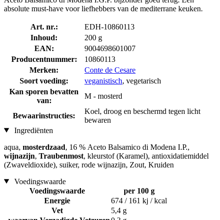
absolute must-have voor liefhebbers van de mediterrane keuken.
Art. nr.:
EDH-10860113
Inhoud:
200 g
EAN:
9004698601007
Producentnummer:
10860113
Merken:
Conte de Cesare
Soort voeding:
veganistisch
, vegetarisch
Kan sporen bevatten
M - mosterd
van:
Koel, droog en beschermd tegen licht
Bewaarinstructies:
bewaren
Ingrediënten
aqua,
mosterdzaad
, 16 % Aceto Balsamico di Modena I.P.,
wijnazijn
,
Traubenmost
, kleurstof (Karamel), antioxidatiemiddel
(Zwaveldioxide), suiker, rode wijnazijn, Zout, Kruiden
Voedingswaarde
Voedingswaarde
per 100 g
Energie
674 / 161 kj / kcal
Vet
5,4 g