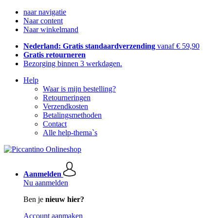
naar navigatie
Naar content
Naar winkelmand
Nederland: Gratis standaardverzending
vanaf € 59,90
Gratis retourneren
Bezorging binnen 3 werkdagen.
Help
Waar is mijn bestelling?
Retourneringen
Verzendkosten
Betalingsmethoden
Contact
Alle help-thema`s
Aanmelden
Nu aanmelden
Ben je
nieuw hier?
Account aanmaken