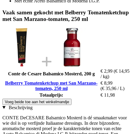
Met echte Aceto Balsamico di Modena I.G.P.
Vaak samen gekocht met Belberry Tomatenketchup
met San Marzano-tomaten, 250 ml
€ 2,99
(€ 14,95
Conte de Cesare Balsamico Mosterd, 200 g
/ kg)
Belberry Tomatenketchup met San Marzano-
€ 8,99
tomaten, 250 ml
(€ 35,96 / L)
Totaalprijs:
€ 11,98
Voeg beide toe aan het winkelmandje
Beschrijving
CONTE DeCESARE Balsamico Mosterd is dé smaakmaker voor
wie dol is op verfijnde Italiaanse dressings. In deze bijzondere,
aromatische mosterd proef je de karakteristieke tonen van echte
Aceto Balsamico di Modena I.G.P. bijzonder goed terug. Een