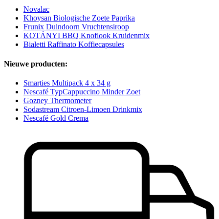
Novalac
Khoysan Biologische Zoete Paprika
Frunix Duindoorn Vruchtensiroop
KOTÁNYI BBQ Knoflook Kruidenmix
Bialetti Raffinato Koffiecapsules
Nieuwe producten:
Smarties Multipack 4 x 34 g
Nescafé TypCappuccino Minder Zoet
Gozney Thermometer
Sodastream Citroen-Limoen Drinkmix
Nescafé Gold Crema