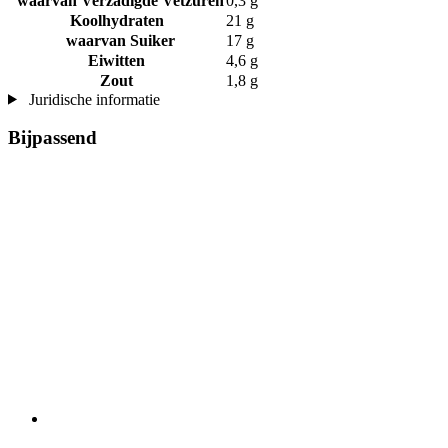
waarvan Verzadigde Vetzuren
0,3 g
Koolhydraten
21 g
waarvan Suiker
17 g
Eiwitten
4,6 g
Zout
1,8 g
Juridische informatie
Bijpassend