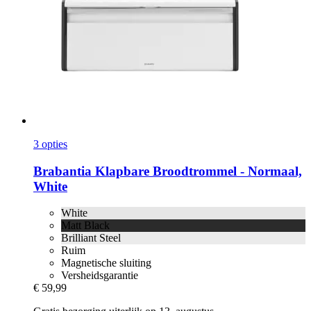
3 opties
Brabantia
Klapbare Broodtrommel -​ Normaal,
White
White
Matt Black
Brilliant Steel
Ruim
Magnetische sluiting
Versheidsgarantie
€ 59,99