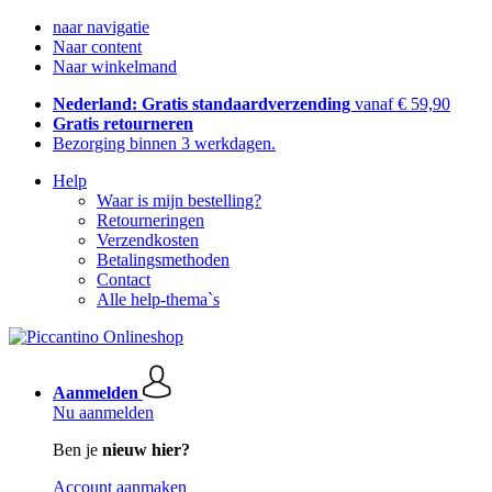
naar navigatie
Naar content
Naar winkelmand
Nederland: Gratis standaardverzending
vanaf € 59,90
Gratis retourneren
Bezorging binnen 3 werkdagen.
Help
Waar is mijn bestelling?
Retourneringen
Verzendkosten
Betalingsmethoden
Contact
Alle help-thema`s
Aanmelden
Nu aanmelden
Ben je
nieuw hier?
Account aanmaken