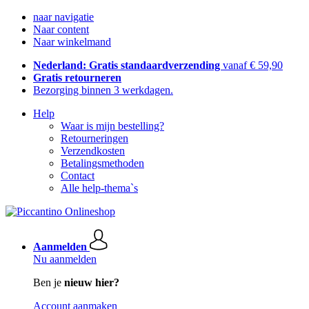
naar navigatie
Naar content
Naar winkelmand
Nederland: Gratis standaardverzending
vanaf € 59,90
Gratis retourneren
Bezorging binnen 3 werkdagen.
Help
Waar is mijn bestelling?
Retourneringen
Verzendkosten
Betalingsmethoden
Contact
Alle help-thema`s
Aanmelden
Nu aanmelden
Ben je
nieuw hier?
Account aanmaken