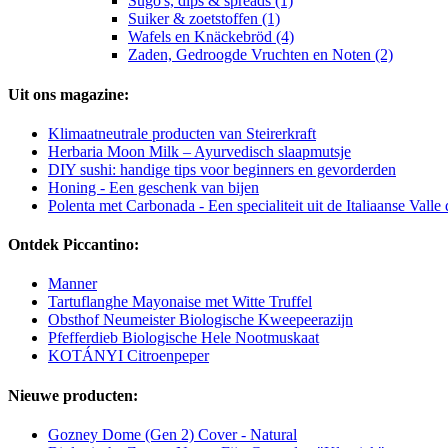
Sugo's, dips & spreads (1)
Suiker & zoetstoffen (1)
Wafels en Knäckebröd (4)
Zaden, Gedroogde Vruchten en Noten (2)
Uit ons magazine:
Klimaatneutrale producten van Steirerkraft
Herbaria Moon Milk – Ayurvedisch slaapmutsje
DIY sushi: handige tips voor beginners en gevorderden
Honing - Een geschenk van bijen
Polenta met Carbonada - Een specialiteit uit de Italiaanse Valle
Ontdek Piccantino:
Manner
Tartuflanghe Mayonaise met Witte Truffel
Obsthof Neumeister Biologische Kweepeerazijn
Pfefferdieb Biologische Hele Nootmuskaat
KOTÁNYI Citroenpeper
Nieuwe producten:
Gozney Dome (Gen 2) Cover - Natural