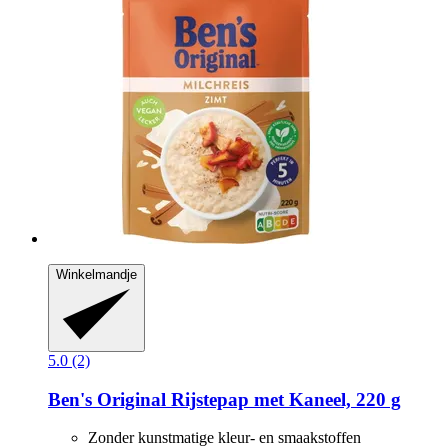
Winkelmandje
5.0 (2)
Ben's Original
Rijstepap met Kaneel, 220 g
Zonder kunstmatige kleur- en smaakstoffen