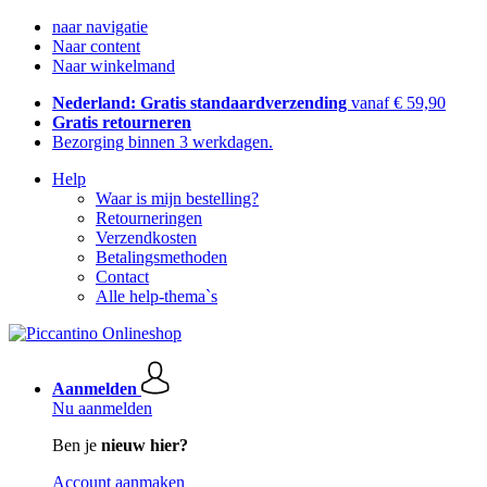
naar navigatie
Naar content
Naar winkelmand
Nederland: Gratis standaardverzending
vanaf € 59,90
Gratis retourneren
Bezorging binnen 3 werkdagen.
Help
Waar is mijn bestelling?
Retourneringen
Verzendkosten
Betalingsmethoden
Contact
Alle help-thema`s
Aanmelden
Nu aanmelden
Ben je
nieuw hier?
Account aanmaken