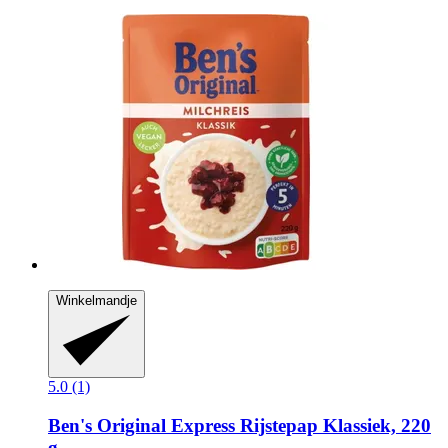
Winkelmandje
5.0 (1)
Ben's Original
Express Rijstepap Klassiek, 220
g