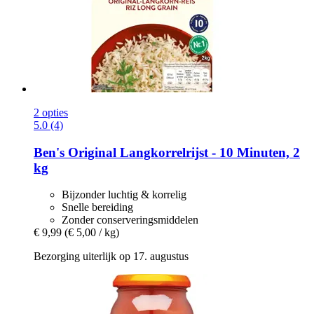
2 opties
5.0 (4)
Ben's Original
Langkorrelrijst -​ 10 Minuten, 2
kg
Bijzonder luchtig & korrelig
Snelle bereiding
Zonder conserveringsmiddelen
€ 9,99
(€ 5,00 / kg)
Bezorging uiterlijk op 17. augustus