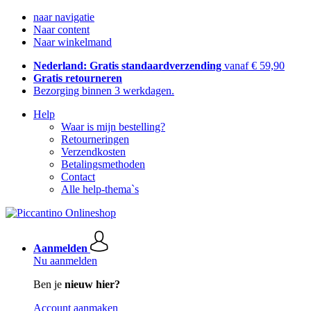
naar navigatie
Naar content
Naar winkelmand
Nederland: Gratis standaardverzending
vanaf € 59,90
Gratis retourneren
Bezorging binnen 3 werkdagen.
Help
Waar is mijn bestelling?
Retourneringen
Verzendkosten
Betalingsmethoden
Contact
Alle help-thema`s
Aanmelden
Nu aanmelden
Ben je
nieuw hier?
Account aanmaken