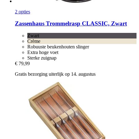
2 opties
Zassenhaus
Trommelrasp CLASSIC, Zwart
Zwart
Crème
Robuuste beukenhouten slinger
Extra hoge voet
Sterke zuignap
€ 79,99
Gratis bezorging uiterlijk op 14. augustus