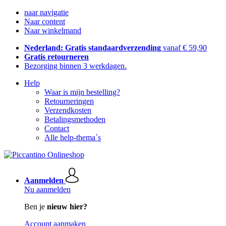
naar navigatie
Naar content
Naar winkelmand
Nederland: Gratis standaardverzending
vanaf € 59,90
Gratis retourneren
Bezorging binnen 3 werkdagen.
Help
Waar is mijn bestelling?
Retourneringen
Verzendkosten
Betalingsmethoden
Contact
Alle help-thema`s
Aanmelden
Nu aanmelden
Ben je
nieuw hier?
Account aanmaken