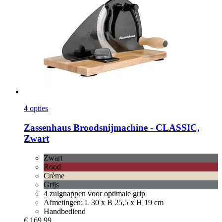
4 opties
Zassenhaus
Broodsnijmachine -​ CLASSIC,
Zwart
Zwart
Rood
Crème
Grijs
4 zuignappen voor optimale grip
Afmetingen: L 30 x B 25,5 x H 19 cm
Handbediend
€ 169,99