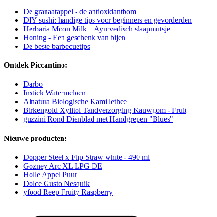
De granaatappel - de antioxidantbom
DIY sushi: handige tips voor beginners en gevorderden
Herbaria Moon Milk – Ayurvedisch slaapmutsje
Honing - Een geschenk van bijen
De beste barbecuetips
Ontdek Piccantino:
Darbo
Instick Watermeloen
Alnatura Biologische Kamillethee
Birkengold Xylitol Tandverzorging Kauwgom - Fruit
guzzini Rond Dienblad met Handgrepen "Blues"
Nieuwe producten:
Dopper Steel x Flip Straw white - 490 ml
Gozney Arc XL LPG DE
Holle Appel Puur
Dolce Gusto Nesquik
yfood Reep Fruity Raspberry