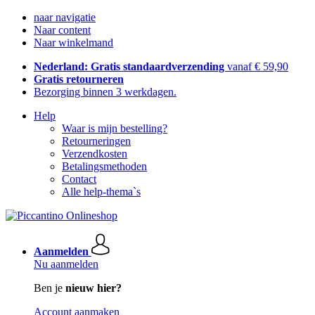
naar navigatie
Naar content
Naar winkelmand
Nederland: Gratis standaardverzending
vanaf € 59,90
Gratis retourneren
Bezorging binnen 3 werkdagen.
Help
Waar is mijn bestelling?
Retourneringen
Verzendkosten
Betalingsmethoden
Contact
Alle help-thema`s
Aanmelden
Nu aanmelden
Ben je
nieuw hier?
Account aanmaken