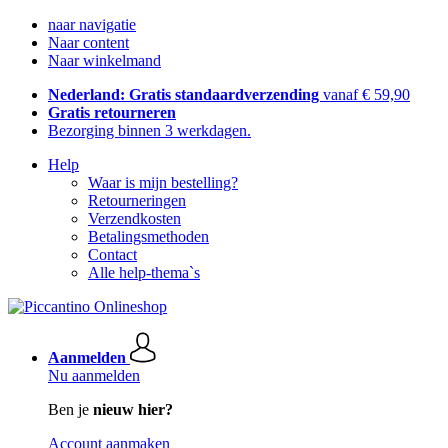
naar navigatie
Naar content
Naar winkelmand
Nederland: Gratis standaardverzending
vanaf € 59,90
Gratis retourneren
Bezorging binnen 3 werkdagen.
Help
Waar is mijn bestelling?
Retourneringen
Verzendkosten
Betalingsmethoden
Contact
Alle help-thema`s
Aanmelden
Nu aanmelden
Ben je
nieuw hier?
Account aanmaken