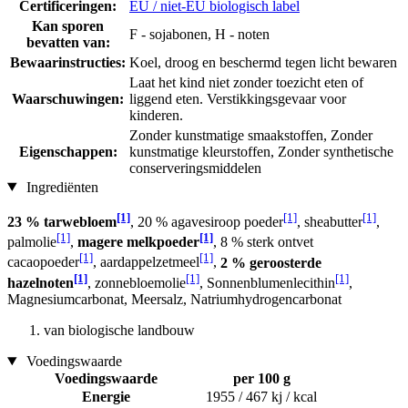
Certificeringen:
EU / niet-EU biologisch label
Kan sporen
F - sojabonen, H - noten
bevatten van:
Bewaarinstructies:
Koel, droog en beschermd tegen licht bewaren
Laat het kind niet zonder toezicht eten of
Waarschuwingen:
liggend eten. Verstikkingsgevaar voor
kinderen.
Zonder kunstmatige smaakstoffen, Zonder
Eigenschappen:
kunstmatige kleurstoffen, Zonder synthetische
conserveringsmiddelen
Ingrediënten
[1]
[1]
[1]
23 % tarwebloem
, 20 % agavesiroop poeder
, sheabutter
,
[1]
[1]
palmolie
,
magere melkpoeder
, 8 % sterk ontvet
[1]
[1]
cacaopoeder
, aardappelzetmeel
,
2 % geroosterde
[1]
[1]
[1]
hazelnoten
, zonnebloemolie
, Sonnenblumenlecithin
,
Magnesiumcarbonat, Meersalz, Natriumhydrogencarbonat
van biologische landbouw
Voedingswaarde
Voedingswaarde
per 100 g
Energie
1955 / 467 kj / kcal