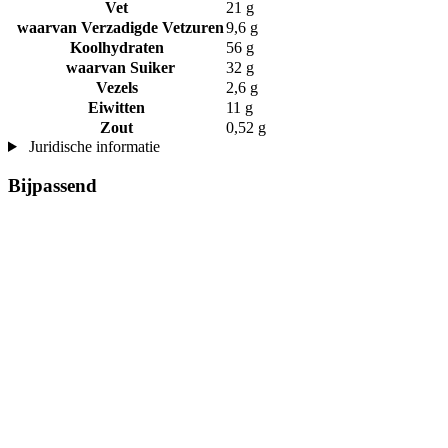
Vet
21 g
waarvan Verzadigde Vetzuren
9,6 g
Koolhydraten
56 g
waarvan Suiker
32 g
Vezels
2,6 g
Eiwitten
11 g
Zout
0,52 g
Juridische informatie
Bijpassend