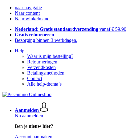
naar navigatie
Naar content
Naar winkelmand
Nederland: Gratis standaardverzending
vanaf € 59,90
Gratis retourneren
Bezorging binnen 3 werkdagen.
Help
Waar is mijn bestelling?
Retourneringen
Verzendkosten
Betalingsmethoden
Contact
Alle help-thema`s
Aanmelden
Nu aanmelden
Ben je
nieuw hier?
Account aanmaken