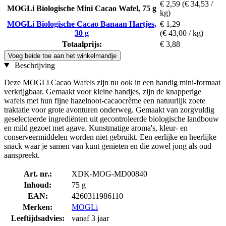
€ 2,59
(€ 34,53 /
MOGLi Biologische Mini Cacao Wafel, 75 g
kg)
MOGLi Biologische Cacao Banaan Hartjes,
€ 1,29
30 g
(€ 43,00 / kg)
Totaalprijs:
€ 3,88
Voeg beide toe aan het winkelmandje
Beschrijving
Deze MOGLi Cacao Wafels zijn nu ook in een handig mini-formaat
verkrijgbaar. Gemaakt voor kleine handjes, zijn de knapperige
wafels met hun fijne hazelnoot-cacaocrème een natuurlijk zoete
traktatie voor grote avonturen onderweg. Gemaakt van zorgvuldig
geselecteerde ingrediënten uit gecontroleerde biologische landbouw
en mild gezoet met agave. Kunstmatige aroma's, kleur- en
conserveermiddelen worden niet gebruikt. Een eerlijke en heerlijke
snack waar je samen van kunt genieten en die zowel jong als oud
aanspreekt.
Art. nr.:
XDK-MOG-MD00840
Inhoud:
75 g
EAN:
4260311986110
Merken:
MOGLi
Leeftijdsadvies:
vanaf 3 jaar