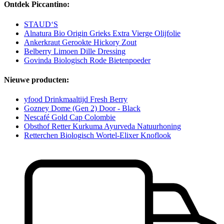
Ontdek Piccantino:
STAUD‘S
Alnatura Bio Origin Grieks Extra Vierge Olijfolie
Ankerkraut Gerookte Hickory Zout
Belberry Limoen Dille Dressing
Govinda Biologisch Rode Bietenpoeder
Nieuwe producten:
yfood Drinkmaaltijd Fresh Berry
Gozney Dome (Gen 2) Door - Black
Nescafé Gold Cap Colombie
Obsthof Retter Kurkuma Ayurveda Natuurhoning
Retterchen Biologisch Wortel-Elixer Knoflook