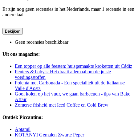
Er zijn nog geen recensies in het Nederlands, maar 1 recensie in een
andere taal
Bekijken
Geen recensies beschikbaar
Uit ons magazine:
Een topper op alle feesten: huisgemaakte kroketten uit Cádiz
Peuters & baby's: Het draait allemaal om de juiste
voedingsstoffen
Polenta met Carbonada - Een specialiteit uit de Italiaanse
Valle d'Aosta
Gooi kolen op het vuur, we gaan barbecuen - tips van Bake
Affair
Zomerse frisheid met Iced Coffee en Cold Brew
Ontdek Piccantino:
Aptamil
KOTÁNYI Gemalen Zwarte Peper