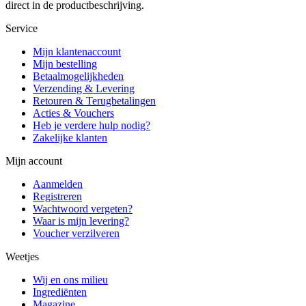
direct in de productbeschrijving.
Service
Mijn klantenaccount
Mijn bestelling
Betaalmogelijkheden
Verzending & Levering
Retouren & Terugbetalingen
Acties & Vouchers
Heb je verdere hulp nodig?
Zakelijke klanten
Mijn account
Aanmelden
Registreren
Wachtwoord vergeten?
Waar is mijn levering?
Voucher verzilveren
Weetjes
Wij en ons milieu
Ingrediënten
Magazine