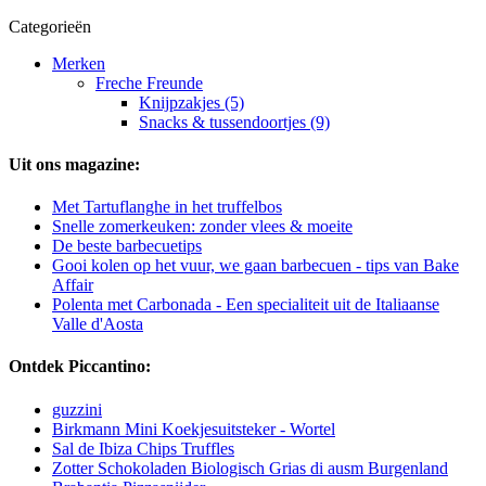
Categorieën
Merken
Freche Freunde
Knijpzakjes (5)
Snacks & tussendoortjes (9)
Uit ons magazine:
Met Tartuflanghe in het truffelbos
Snelle zomerkeuken: zonder vlees & moeite
De beste barbecuetips
Gooi kolen op het vuur, we gaan barbecuen - tips van Bake
Affair
Polenta met Carbonada - Een specialiteit uit de Italiaanse
Valle d'Aosta
Ontdek Piccantino:
guzzini
Birkmann Mini Koekjesuitsteker - Wortel
Sal de Ibiza Chips Truffles
Zotter Schokoladen Biologisch Grias di ausm Burgenland