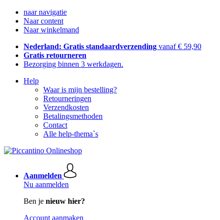
naar navigatie
Naar content
Naar winkelmand
Nederland: Gratis standaardverzending
vanaf € 59,90
Gratis retourneren
Bezorging binnen 3 werkdagen.
Help
Waar is mijn bestelling?
Retourneringen
Verzendkosten
Betalingsmethoden
Contact
Alle help-thema`s
Aanmelden
Nu aanmelden
Ben je
nieuw hier?
Account aanmaken