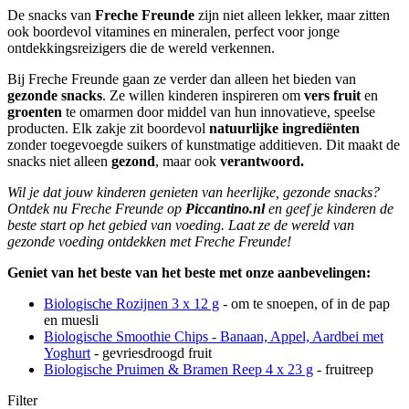
De snacks van
Freche Freunde
zijn niet alleen lekker, maar zitten
ook boordevol vitamines en mineralen, perfect voor jonge
ontdekkingsreizigers die de wereld verkennen.
Bij Freche Freunde gaan ze verder dan alleen het bieden van
gezonde snacks
. Ze willen kinderen inspireren om
vers fruit
en
groenten
te omarmen door middel van hun innovatieve, speelse
producten. Elk zakje zit boordevol
natuurlijke ingrediënten
zonder toegevoegde suikers of kunstmatige additieven. Dit maakt de
snacks niet alleen
gezond
, maar ook
verantwoord.
Wil je dat jouw kinderen genieten van heerlijke, gezonde snacks?
Ontdek nu Freche Freunde op
Piccantino.nl
en geef je kinderen de
beste start op het gebied van voeding. Laat ze de wereld van
gezonde voeding ontdekken met Freche Freunde!
Geniet van het beste van het beste met onze aanbevelingen:
Biologische Rozijnen 3 x 12 g
- om te snoepen, of in de pap
en muesli
Biologische Smoothie Chips - Banaan, Appel, Aardbei met
Yoghurt
- gevriesdroogd fruit
Biologische Pruimen & Bramen Reep 4 x 23 g
- fruitreep
Filter