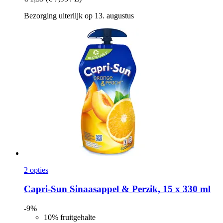
Bezorging uiterlijk op 13. augustus
2 opties
Capri-Sun
Sinaasappel & Perzik, 15 x 330 ml
-9%
10% fruitgehalte