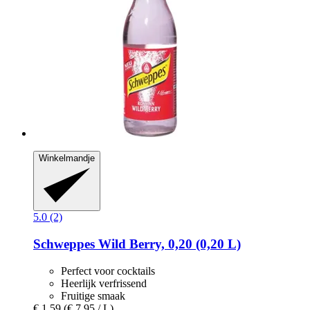
Winkelmandje
5.0 (2)
Schweppes
Wild Berry, 0,20 (0,20 L)
Perfect voor cocktails
Heerlijk verfrissend
Fruitige smaak
€ 1,59
(€ 7,95 / L)