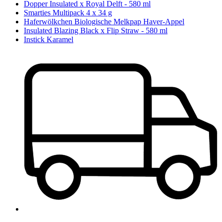
Dopper Insulated x Royal Delft - 580 ml
Smarties Multipack 4 x 34 g
Haferwölkchen Biologische Melkpap Haver-Appel
Insulated Blazing Black x Flip Straw - 580 ml
Instick Karamel