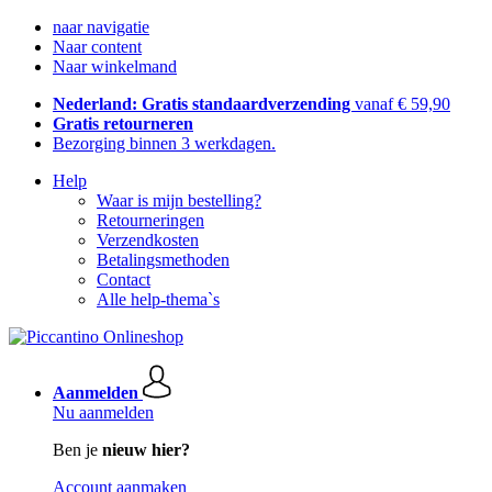
naar navigatie
Naar content
Naar winkelmand
Nederland: Gratis standaardverzending
vanaf € 59,90
Gratis retourneren
Bezorging binnen 3 werkdagen.
Help
Waar is mijn bestelling?
Retourneringen
Verzendkosten
Betalingsmethoden
Contact
Alle help-thema`s
Aanmelden
Nu aanmelden
Ben je
nieuw hier?
Account aanmaken