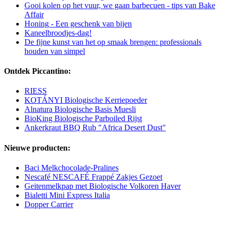
Gooi kolen op het vuur, we gaan barbecuen - tips van Bake
Affair
Honing - Een geschenk van bijen
Kaneelbroodjes-dag!
De fijne kunst van het op smaak brengen: professionals
houden van simpel
Ontdek Piccantino:
RIESS
KOTÁNYI Biologische Kerriepoeder
Alnatura Biologische Basis Muesli
BioKing Biologische Parboiled Rijst
Ankerkraut BBQ Rub "Africa Desert Dust"
Nieuwe producten:
Baci Melkchocolade-Pralines
Nescafé NESCAFÉ Frappé Zakjes Gezoet
Geitenmelkpap met Biologische Volkoren Haver
Bialetti Mini Express Italia
Dopper Carrier