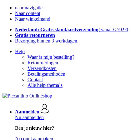
naar navigatie
Naar content
Naar winkelmand
Nederland: Gratis standaardverzending
vanaf € 59,90
Gratis retourneren
Bezorging binnen 3 werkdagen.
Help
Waar is mijn bestelling?
Retourneringen
Verzendkosten
Betalingsmethoden
Contact
Alle help-thema`s
Aanmelden
Nu aanmelden
Ben je
nieuw hier?
Account aanmaken