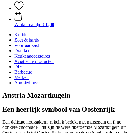
Winkelmandje
€ 0,00
Kruiden
Zoet & hartig
Voorraadkast
Dranken
Keukenaccessoires
Aziatische producten
DIY
Barbecue
Merken
Aanbiedingen
Austria Mozartkugeln
Een heerlijk symbool van Oostenrijk
Een delicate nougatkern, rijkelijk bedekt met marsepein en fijne
donkere chocolade - dit zijn de wereldberoemde Mozartkugeln uit
Oostenrijk, die tot Oostenrijk behoren, zoals de Stephansdom en het