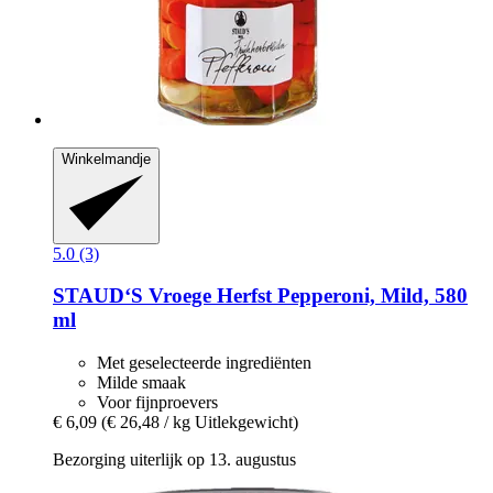
Winkelmandje
5.0 (3)
STAUD‘S
Vroege Herfst Pepperoni, Mild, 580
ml
Met geselecteerde ingrediënten
Milde smaak
Voor fijnproevers
€ 6,09
(€ 26,48 / kg Uitlekgewicht)
Bezorging uiterlijk op 13. augustus