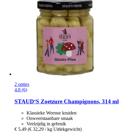
2 opties
4.8 (6)
STAUD‘S
Zoetzure Champignons, 314 ml
Klassieke Weense kruiden
Onweerstaanbare smaak
Veelzijdig in gebruik
€ 5,49
(€ 32,29 / kg Uitlekgewicht)