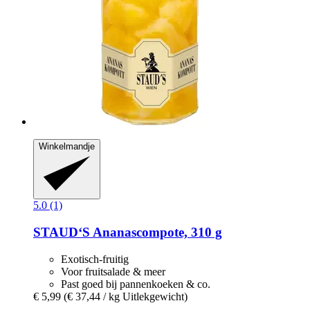
Winkelmandje
5.0 (1)
STAUD‘S
Ananascompote, 310 g
Exotisch-fruitig
Voor fruitsalade & meer
Past goed bij pannenkoeken & co.
€ 5,99
(€ 37,44 / kg Uitlekgewicht)