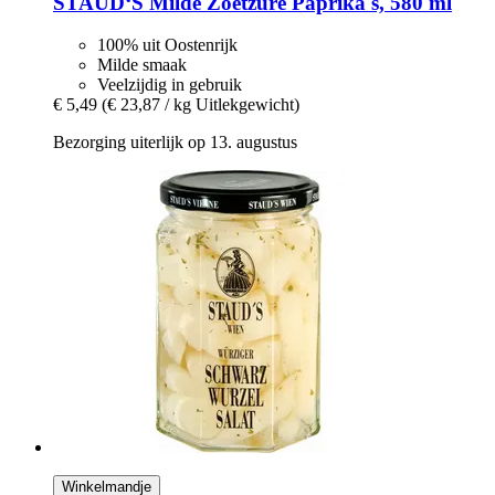
STAUD‘S
Milde Zoetzure Paprika's, 580 ml
100% uit Oostenrijk
Milde smaak
Veelzijdig in gebruik
€ 5,49
(€ 23,87 / kg Uitlekgewicht)
Bezorging uiterlijk op 13. augustus
Winkelmandje