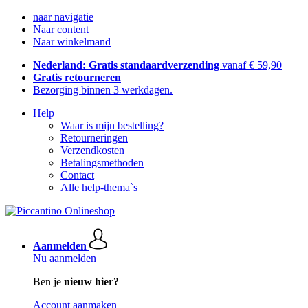
naar navigatie
Naar content
Naar winkelmand
Nederland: Gratis standaardverzending
vanaf € 59,90
Gratis retourneren
Bezorging binnen 3 werkdagen.
Help
Waar is mijn bestelling?
Retourneringen
Verzendkosten
Betalingsmethoden
Contact
Alle help-thema`s
Aanmelden
Nu aanmelden
Ben je
nieuw hier?
Account aanmaken