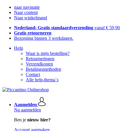
naar navigatie
Naar content
Naar winkelmand
Nederland: Gratis standaardverzending
vanaf € 59,90
Gratis retourneren
Bezorging binnen 3 werkdagen.
Help
Waar is mijn bestelling?
Retourneringen
Verzendkosten
Betalingsmethoden
Contact
Alle help-thema`s
Aanmelden
Nu aanmelden
Ben je
nieuw hier?
Account aanmaken