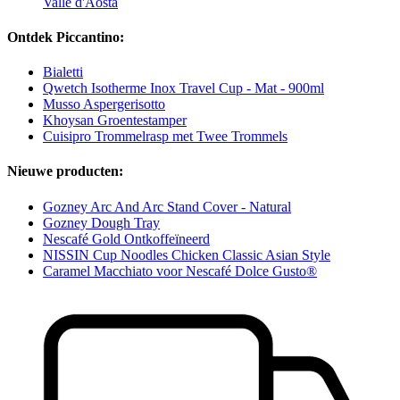
Valle d'Aosta
Ontdek Piccantino:
Bialetti
Qwetch Isotherme Inox Travel Cup - Mat - 900ml
Musso Aspergerisotto
Khoysan Groentestamper
Cuisipro Trommelrasp met Twee Trommels
Nieuwe producten:
Gozney Arc And Arc Stand Cover - Natural
Gozney Dough Tray
Nescafé Gold Ontkoffeïneerd
NISSIN Cup Noodles Chicken Classic Asian Style
Caramel Macchiato voor Nescafé Dolce Gusto®