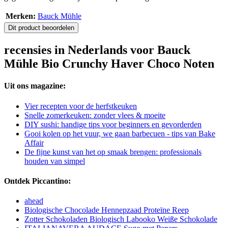
Merken:
Bauck Mühle
Dit product beoordelen
recensies in Nederlands voor Bauck
Mühle Bio Crunchy Haver Choco Noten
Uit ons magazine:
Vier recepten voor de herfstkeuken
Snelle zomerkeuken: zonder vlees & moeite
DIY sushi: handige tips voor beginners en gevorderden
Gooi kolen op het vuur, we gaan barbecuen - tips van Bake
Affair
De fijne kunst van het op smaak brengen: professionals
houden van simpel
Ontdek Piccantino:
ahead
Biologische Chocolade Hennepzaad Proteïne Reep
Zotter Schokoladen Biologisch Labooko Weiße Schokolade