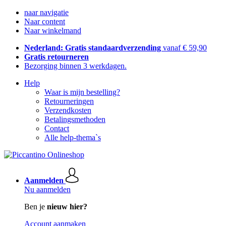
naar navigatie
Naar content
Naar winkelmand
Nederland: Gratis standaardverzending
vanaf € 59,90
Gratis retourneren
Bezorging binnen 3 werkdagen.
Help
Waar is mijn bestelling?
Retourneringen
Verzendkosten
Betalingsmethoden
Contact
Alle help-thema`s
Aanmelden
Nu aanmelden
Ben je
nieuw hier?
Account aanmaken