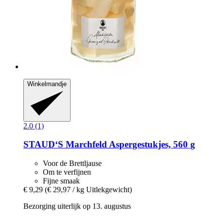
Winkelmandje
2.0 (1)
STAUD‘S
Marchfeld Aspergestukjes, 560 g
Voor de Brettljause
Om te verfijnen
Fijne smaak
€ 9,29
(€ 29,97 / kg Uitlekgewicht)
Bezorging uiterlijk op 13. augustus