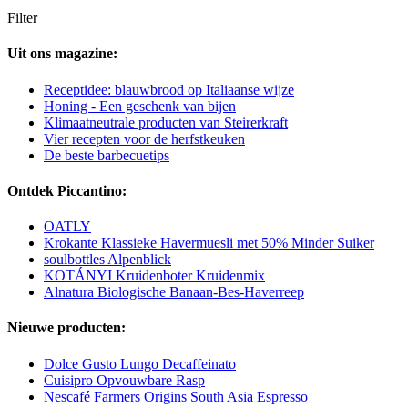
Filter
Uit ons magazine:
Receptidee: blauwbrood op Italiaanse wijze
Honing - Een geschenk van bijen
Klimaatneutrale producten van Steirerkraft
Vier recepten voor de herfstkeuken
De beste barbecuetips
Ontdek Piccantino:
OATLY
Krokante Klassieke Havermuesli met 50% Minder Suiker
soulbottles Alpenblick
KOTÁNYI Kruidenboter Kruidenmix
Alnatura Biologische Banaan-Bes-Haverreep
Nieuwe producten:
Dolce Gusto Lungo Decaffeinato
Cuisipro Opvouwbare Rasp
Nescafé Farmers Origins South Asia Espresso