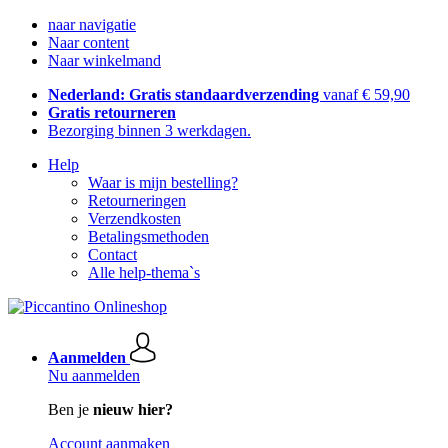
naar navigatie
Naar content
Naar winkelmand
Nederland: Gratis standaardverzending
vanaf € 59,90
Gratis retourneren
Bezorging binnen 3 werkdagen.
Help
Waar is mijn bestelling?
Retourneringen
Verzendkosten
Betalingsmethoden
Contact
Alle help-thema`s
Aanmelden
Nu aanmelden
Ben je
nieuw hier?
Account aanmaken