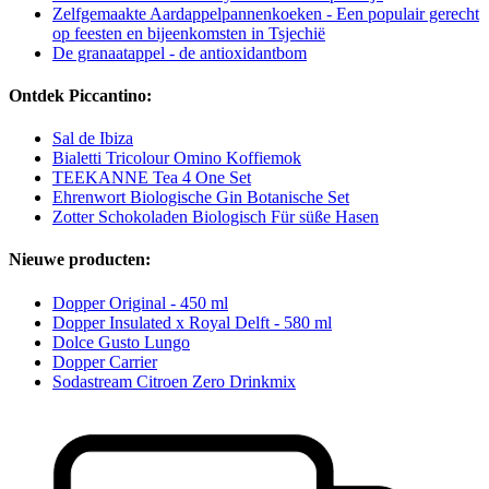
Zelfgemaakte Aardappelpannenkoeken - Een populair gerecht
op feesten en bijeenkomsten in Tsjechië
De granaatappel - de antioxidantbom
Ontdek Piccantino:
Sal de Ibiza
Bialetti Tricolour Omino Koffiemok
TEEKANNE Tea 4 One Set
Ehrenwort Biologische Gin Botanische Set
Zotter Schokoladen Biologisch Für süße Hasen
Nieuwe producten:
Dopper Original - 450 ml
Dopper Insulated x Royal Delft - 580 ml
Dolce Gusto Lungo
Dopper Carrier
Sodastream Citroen Zero Drinkmix