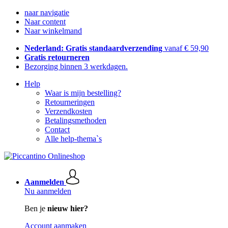
naar navigatie
Naar content
Naar winkelmand
Nederland: Gratis standaardverzending
vanaf € 59,90
Gratis retourneren
Bezorging binnen 3 werkdagen.
Help
Waar is mijn bestelling?
Retourneringen
Verzendkosten
Betalingsmethoden
Contact
Alle help-thema`s
Aanmelden
Nu aanmelden
Ben je
nieuw hier?
Account aanmaken