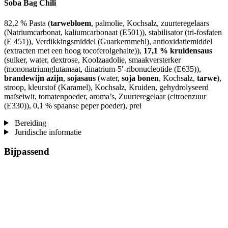
Soba Bag Chili
82,2 % Pasta (
tarwebloem
, palmolie, Kochsalz, zuurteregelaars
(Natriumcarbonat, kaliumcarbonaat (E501)), stabilisator (tri-fosfaten
(E 451)), Verdikkingsmiddel (Guarkernmehl), antioxidatiemiddel
(extracten met een hoog tocoferolgehalte)),
17,1 % kruidensaus
(suiker, water, dextrose, Koolzaadolie, smaakversterker
(mononatriumglutamaat, dinatrium-5′-ribonucleotide (E635)),
brandewijn azijn
,
sojasaus
(water,
soja bonen
, Kochsalz,
tarwe
),
stroop, kleurstof (Karamel), Kochsalz, Kruiden, gehydrolyseerd
maïseiwit, tomatenpoeder, aroma’s, Zuurteregelaar (citroenzuur
(E330)), 0,1 % spaanse peper poeder), prei
Bereiding
Juridische informatie
Bijpassend