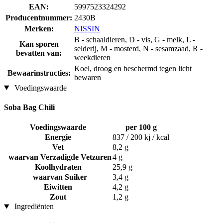
EAN:
5997523324292
Producentnummer:
2430B
Merken:
NISSIN
B - schaaldieren, D - vis, G - melk, L -
Kan sporen
selderij, M - mosterd, N - sesamzaad, R -
bevatten van:
weekdieren
Koel, droog en beschermd tegen licht
Bewaarinstructies:
bewaren
Voedingswaarde
Soba Bag Chili
Voedingswaarde
per 100 g
Energie
837 / 200 kj / kcal
Vet
8,2 g
waarvan Verzadigde Vetzuren
4 g
Koolhydraten
25,9 g
waarvan Suiker
3,4 g
Eiwitten
4,2 g
Zout
1,2 g
Ingrediënten