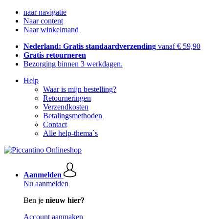
naar navigatie
Naar content
Naar winkelmand
Nederland: Gratis standaardverzending
vanaf € 59,90
Gratis retourneren
Bezorging binnen 3 werkdagen.
Help
Waar is mijn bestelling?
Retourneringen
Verzendkosten
Betalingsmethoden
Contact
Alle help-thema`s
Aanmelden
Nu aanmelden
Ben je
nieuw hier?
Account aanmaken