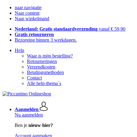
naar navigatie
Naar content
Naar winkelmand
Nederland: Gratis standaardverzending
vanaf € 59,90
Gratis retourneren
Bezorging binnen 3 werkdagen.
Help
Waar is mijn bestelling?
Retourneringen
Verzendkosten
Betalingsmethoden
Contact
Alle help-thema`s
Aanmelden
Nu aanmelden
Ben je
nieuw hier?
Account aanmaken