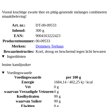
Vooral krachtige zwarte thee en pittig-geurende melanges combineren s
smaaktbeleving!
Art. nr.:
DT-00-09533
Inhoud:
300 g
EAN:
9004163222423
Producentnummer:
00-09533
Merken:
Demmers Teehaus
Bewaarinstructies:
Koel, droog en beschermd tegen licht bewaren
Ingrediënten
bruine kandijsuiker
Voedingswaarde
Voedingswaarde
per 100 g
Energie
1684,14 / 402,25 kj / kcal
Vet
0 g
waarvan Verzadigde Vetzuren
0 g
Koolhydraten
99 g
waarvan Suiker
99 g
Eiwitten
0 g