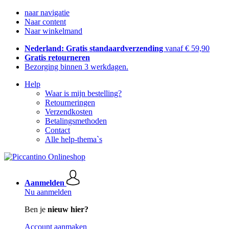
naar navigatie
Naar content
Naar winkelmand
Nederland: Gratis standaardverzending
vanaf € 59,90
Gratis retourneren
Bezorging binnen 3 werkdagen.
Help
Waar is mijn bestelling?
Retourneringen
Verzendkosten
Betalingsmethoden
Contact
Alle help-thema`s
Aanmelden
Nu aanmelden
Ben je
nieuw hier?
Account aanmaken