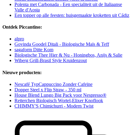
Polenta met Carbonada - Een specialiteit uit de Italiaanse
Valle d'Aosta
Een topper op alle feesten: huisgemaakte kroketten uit Cádiz
Ontdek Piccantino:
alpro
Govinda Goodel Ditali - Biologische Maïs & Teff
sagaform Ditte Kom
Biologische Thee Hier & Nu - Honingbos, Anijs & Salie
Wiberg Grill-Brasil Style Kruidenzout
Nieuwe producten:
Nescafé TypCappuccino Zonder Cafeïne
Dopper Steel x Flip Straw - 350 ml
House Blend Lungo Big Pack voor Nespresso®
Retterchen Biologisch Wortel-Elixer Knoflook
CHIMMY'S Chimichurri - Modern Twist