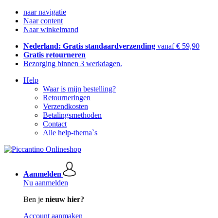
naar navigatie
Naar content
Naar winkelmand
Nederland: Gratis standaardverzending
vanaf € 59,90
Gratis retourneren
Bezorging binnen 3 werkdagen.
Help
Waar is mijn bestelling?
Retourneringen
Verzendkosten
Betalingsmethoden
Contact
Alle help-thema`s
Aanmelden
Nu aanmelden
Ben je
nieuw hier?
Account aanmaken