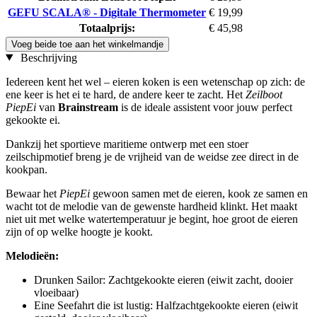
GEFU SCALA® - Digitale Thermometer
€ 19,99
Totaalprijs:
€ 45,98
Voeg beide toe aan het winkelmandje
Beschrijving
Iedereen kent het wel – eieren koken is een wetenschap op zich: de
ene keer is het ei te hard, de andere keer te zacht. Het
Zeilboot
PiepEi
van
Brainstream
is de ideale assistent voor jouw perfect
gekookte ei.
Dankzij het sportieve maritieme ontwerp met een stoer
zeilschipmotief breng je de vrijheid van de weidse zee direct in de
kookpan.
Bewaar het
PiepEi
gewoon samen met de eieren, kook ze samen en
wacht tot de melodie van de gewenste hardheid klinkt. Het maakt
niet uit met welke watertemperatuur je begint, hoe groot de eieren
zijn of op welke hoogte je kookt.
Melodieën:
Drunken Sailor: Zachtgekookte eieren (eiwit zacht, dooier
vloeibaar)
Eine Seefahrt die ist lustig: Halfzachtgekookte eieren (eiwit