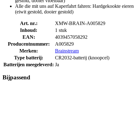
gestold, dooier vloeibaar)
Alle die mit uns auf Kaperfahrt fahren: Hardgekookte eieren
(eiwit gestold, dooier gestold)
Art. nr.:
XMW-BRAIN-A005829
Inhoud:
1 stuk
EAN:
4039457058292
Producentnummer:
A005829
Merken:
Brainstream
Type batterij:
CR2032-batterij (knoopcel)
Batterijen meegeleverd:
Ja
Bijpassend