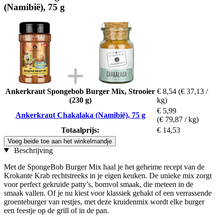
(Namibië), 75 g
Ankerkraut Spongebob Burger Mix, Strooier
€ 8,54
(€ 37,13 /
(230 g)
kg)
€ 5,99
Ankerkraut Chakalaka (Namibië), 75 g
(€ 79,87 / kg)
Totaalprijs:
€ 14,53
Voeg beide toe aan het winkelmandje
Beschrijving
Met de SpongeBob Burger Mix haal je het geheime recept van de
Krokante Krab rechtstreeks in je eigen keuken. De unieke mix zorgt
voor perfect gekruide patty’s, bomvol smaak, die meteen in de
smaak vallen. Of je nu kiest voor klassiek gehakt of een verrassende
groenteburger van restjes, met deze kruidenmix wordt elke burger
een feestje op de grill of in de pan.