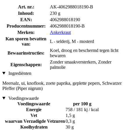
Art. nr.:
AK-4062988018190-B
Inhoud:
230 g
EAN:
4062988018190
Producentnummer:
4062988018190-B
Merken:
Ankerkraut
Kan sporen bevatten
L - selderij, M - mosterd
van:
Koel, droog en beschermd tegen licht
Bewaarinstructies:
bewaren
Zonder smaakversterkers, Zonder
Eigenschappen:
palmolie
Ingrediënten
Meersalz, ui, knoflook, zoete paprika, geplette pepers, Schwarzer
Pfeffer (Piper nigrum)
Voedingswaarde
Voedingswaarde
per 100 g
Energie
758 / 181 kj / kcal
Vet
1,5 g
waarvan Verzadigde Vetzuren
0,3 g
Koolhydraten
30 g