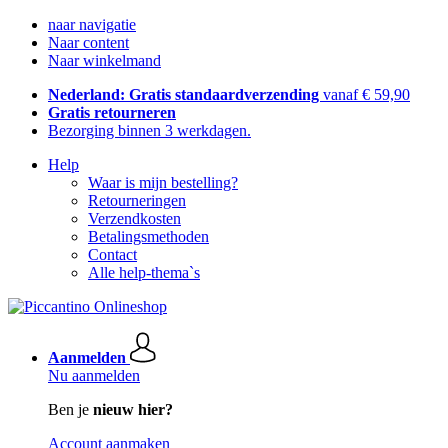
naar navigatie
Naar content
Naar winkelmand
Nederland: Gratis standaardverzending
vanaf € 59,90
Gratis retourneren
Bezorging binnen 3 werkdagen.
Help
Waar is mijn bestelling?
Retourneringen
Verzendkosten
Betalingsmethoden
Contact
Alle help-thema`s
Aanmelden
Nu aanmelden
Ben je
nieuw hier?
Account aanmaken