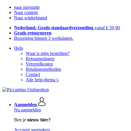
naar navigatie
Naar content
Naar winkelmand
Nederland: Gratis standaardverzending
vanaf € 59,90
Gratis retourneren
Bezorging binnen 3 werkdagen.
Help
Waar is mijn bestelling?
Retourneringen
Verzendkosten
Betalingsmethoden
Contact
Alle help-thema`s
Aanmelden
Nu aanmelden
Ben je
nieuw hier?
Account aanmaken