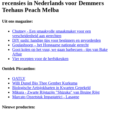
recensies in Nederlands voor Demmers
Teehaus Peach Melba
Uit ons magazine:
Chutney - Een smaakvolle smaakmaker voor een
verscheidenheid aan gerechten
DIY sushi: handige tips voor beginners en gevorderden
Goulashsoep – het Hongaarse nationale gerecht
Gooi kolen op het vuur, we gaan barbecuen - tips van Bake
Affair
Vier recepten voor de herfstkeuken
Ontdek Piccantino:
OATLY
Willi Dungl Bio Thee Gember Kurkuma
Biologische Artisjokharten in Kwarten Gepekeld
Mikura - Zwarte Rijstazijn "Shizuka" van Bruine Rijst
Marcato Opzetstuk Impastatrici - Lasagne
Nieuwe producten: