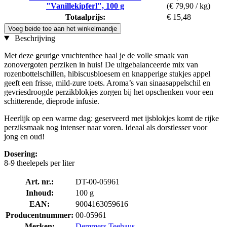
"Vanillekipferl", 100 g
(€ 79,90 / kg)
Totaalprijs:
€ 15,48
Voeg beide toe aan het winkelmandje
Beschrijving
Met deze geurige vruchtenthee haal je de volle smaak van
zonovergoten perziken in huis! De uitgebalanceerde mix van
rozenbottelschillen, hibiscusbloesem en knapperige stukjes appel
geeft een frisse, mild-zure toets. Aroma’s van sinaasappelschil en
gevriesdroogde perzikblokjes zorgen bij het opschenken voor een
schitterende, dieprode infusie.
Heerlijk op een warme dag: geserveerd met ijsblokjes komt de rijke
perziksmaak nog intenser naar voren. Ideaal als dorstlesser voor
jong en oud!
Dosering:
8-9 theelepels per liter
Art. nr.:
DT-00-05961
Inhoud:
100 g
EAN:
9004163059616
Producentnummer:
00-05961
Merken:
Demmers Teehaus