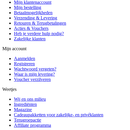
Mijn klantenaccount
Mijn bestelling
Betaalmogelijkheden
Verzending & Levering
Retouren & Terugbetalingen
Acties & Vouchers
Heb je verdere hulp nodig?
Zakelijke klanten
Mijn account
Aanmelden
Registreren
Wachtwoord vergeten?
Waar is mijn levering?
Voucher verzilveren
Weetjes
Wij en ons milieu
Ingrediënten
Magazine
Cadeaupakketten voor zakelijke- en privéklanten
Terugroepactie
Affiliate programma