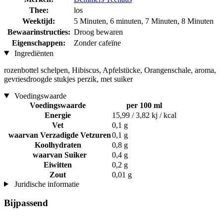
Thee:
los
Weektijd:
5 Minuten, 6 minuten, 7 Minuten, 8 Minuten
Bewaarinstructies:
Droog bewaren
Eigenschappen:
Zonder cafeïne
Ingrediënten
rozenbottel schelpen, Hibiscus, Apfelstücke, Orangenschale, aroma,
gevriesdroogde stukjes perzik, met suiker
Voedingswaarde
Voedingswaarde
per 100 ml
Energie
15,99 / 3,82 kj / kcal
Vet
0,1 g
waarvan Verzadigde Vetzuren
0,1 g
Koolhydraten
0,8 g
waarvan Suiker
0,4 g
Eiwitten
0,2 g
Zout
0,01 g
Juridische informatie
Bijpassend