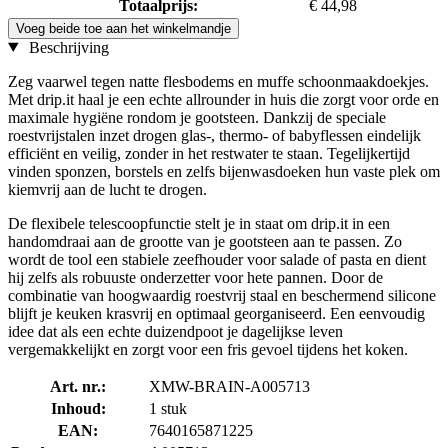
Totaalprijs:
€ 44,98
Voeg beide toe aan het winkelmandje
Beschrijving
Zeg vaarwel tegen natte flesbodems en muffe schoonmaakdoekjes.
Met drip.it haal je een echte allrounder in huis die zorgt voor orde en
maximale hygiëne rondom je gootsteen. Dankzij de speciale
roestvrijstalen inzet drogen glas-, thermo- of babyflessen eindelijk
efficiënt en veilig, zonder in het restwater te staan. Tegelijkertijd
vinden sponzen, borstels en zelfs bijenwasdoeken hun vaste plek om
kiemvrij aan de lucht te drogen.
De flexibele telescoopfunctie stelt je in staat om drip.it in een
handomdraai aan de grootte van je gootsteen aan te passen. Zo
wordt de tool een stabiele zeefhouder voor salade of pasta en dient
hij zelfs als robuuste onderzetter voor hete pannen. Door de
combinatie van hoogwaardig roestvrij staal en beschermend silicone
blijft je keuken krasvrij en optimaal georganiseerd. Een eenvoudig
idee dat als een echte duizendpoot je dagelijkse leven
vergemakkelijkt en zorgt voor een fris gevoel tijdens het koken.
Art. nr.:
XMW-BRAIN-A005713
Inhoud:
1 stuk
EAN:
7640165871225