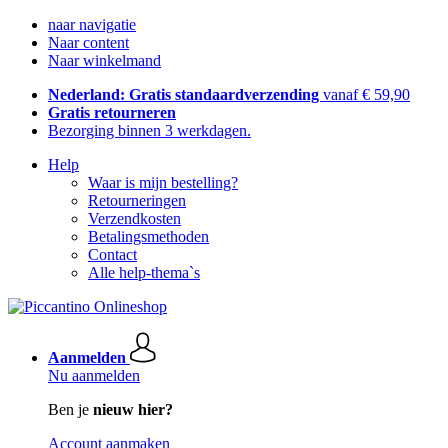
naar navigatie
Naar content
Naar winkelmand
Nederland: Gratis standaardverzending
vanaf € 59,90
Gratis retourneren
Bezorging binnen 3 werkdagen.
Help
Waar is mijn bestelling?
Retourneringen
Verzendkosten
Betalingsmethoden
Contact
Alle help-thema`s
Aanmelden
Nu aanmelden
Ben je
nieuw hier?
Account aanmaken