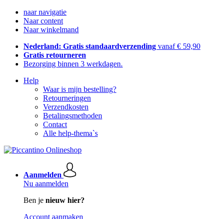
naar navigatie
Naar content
Naar winkelmand
Nederland: Gratis standaardverzending
vanaf € 59,90
Gratis retourneren
Bezorging binnen 3 werkdagen.
Help
Waar is mijn bestelling?
Retourneringen
Verzendkosten
Betalingsmethoden
Contact
Alle help-thema`s
Aanmelden
Nu aanmelden
Ben je
nieuw hier?
Account aanmaken