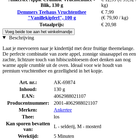
Blik, 130 g
kg)
Demmers Teehaus Vruchtenthee
€ 7,99
"Vanillekipferl", 100 g
(€ 79,90 / kg)
Totaalprijs:
€ 20,98
Voeg beide toe aan het winkelmandje
Beschrijving
Laat je meevoeren naar je kindertijd met deze fruitige theemelange.
De perfecte combinatie van zoete appel, zonnige sinaasappel en een
zachte, lichtzure touch van hibiscusbloesem doet denken aan nog
warme apple crumble uit de oven. Ideaal voor wie houdt van
premium vruchtenthee en gezelligheid in het kopje.
Art. nr.:
AK-69874
Inhoud:
130 g
EAN:
4062988021107
Producentnummer:
2001-4062988021107
Merken:
Ankertee
Thee:
los
Kan sporen bevatten
L - selderij, M - mosterd
van:
Weektijd:
5 Minuten